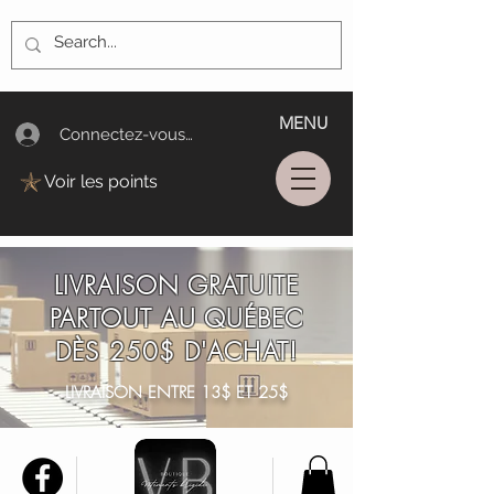
MENU
Connectez-vous/Log In
Voir les points
LIVRAISON GRATUITE
PARTOUT AU QUÉBEC
DÈS 250$ D'ACHAT!
LIVRAISON ENTRE 13$ ET 25$