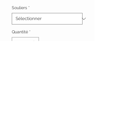
Souliers
*
Quantité
*
Ajouter au panier
Vêtements Brigide
618 Lafleur,
Lachute, Québec
J8h 1R8
(450)562-8426