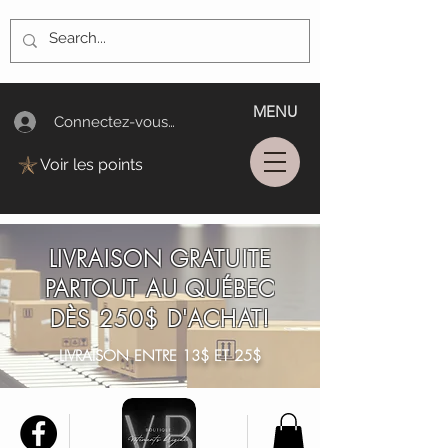
MENU
Connectez-vous/Log In
Voir les points
LIVRAISON GRATUITE
PARTOUT AU QUÉBEC
DÈS 250$ D'ACHAT!
LIVRAISON ENTRE 13$ ET 25$