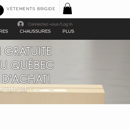
VÊTEMENTS BRIGIDE
Connectez-vous/Log In
RES
CHAUSSURES
PLUS
 GRATUITE
AU QUÉBEC
 D'ACHAT!
RE 13$ ET 25$