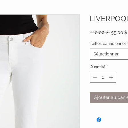
LIVERPOO
Prix
 110,00 $ 
55,00 $
original
Tailles canadiennes
Sélectionner
Quantité
*
Ajouter au pani