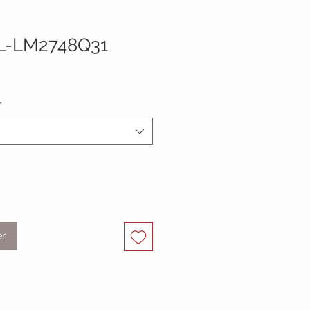
L-LM2748Q31
Prix
promotionnel
*
er