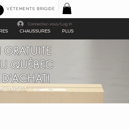
VÊTEMENTS BRIGIDE
Connectez-vous/Log In
RES
CHAUSSURES
PLUS
 GRATUITE
AU QUÉBEC
 D'ACHAT!
RE 13$ ET 25$