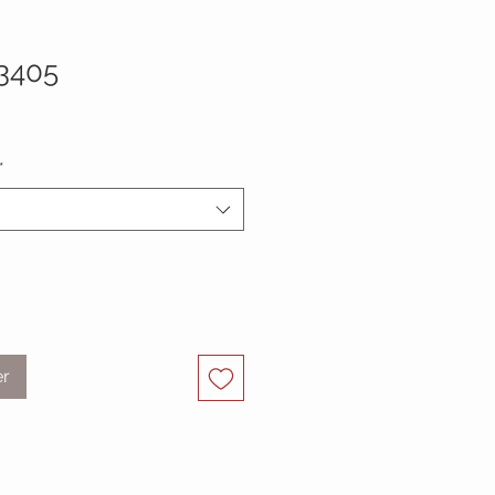
3405
*
er