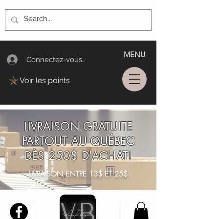
MENU
Connectez-vous/Log In
Voir les points
LIVRAISON GRATUITE
PARTOUT AU QUÉBEC
DÈS 250$ D'ACHAT!
LIVRAISON ENTRE 13$ ET 25$