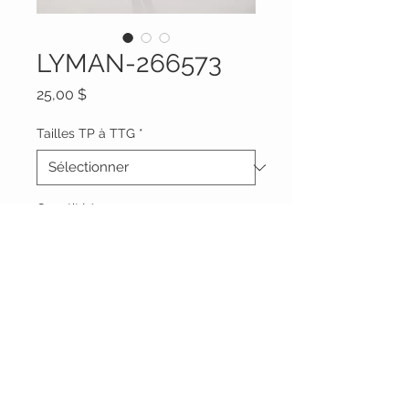
LYMAN-266573
Prix
25,00 $
Tailles TP à TTG
*
Quantité
*
Ajouter au panier
Vêtements Brigide