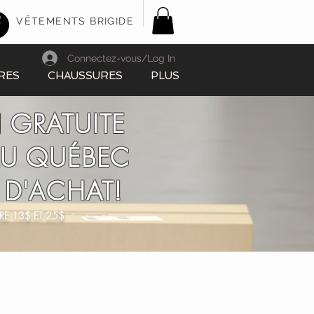
VÊTEMENTS BRIGIDE
Connectez-vous/Log In
RES
CHAUSSURES
PLUS
 GRATUITE
AU QUÉBEC
 D'ACHAT!
RE 13$ ET 25$