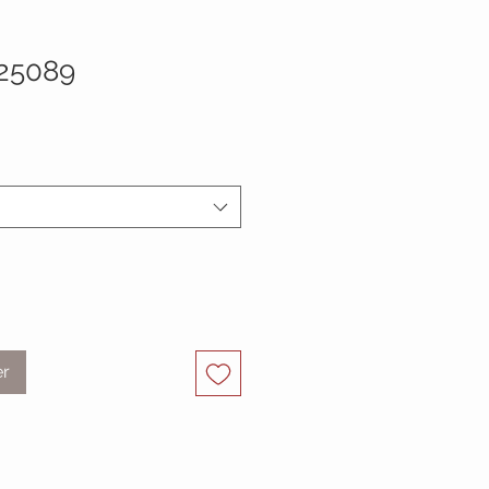
25089
er