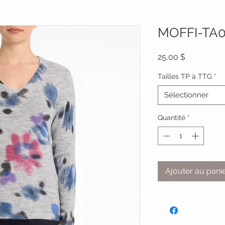
MOFFI-TA
Prix
25,00 $
Tailles TP à TTG
*
Sélectionner
Quantité
*
Ajouter au pani