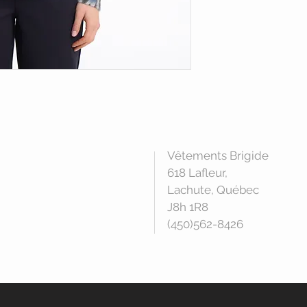
Vêtements Brigide
618 Lafleur,
Lachute, Québec
J8h 1R8
(450)562-8426