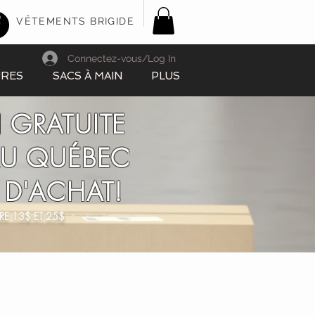
VÊTEMENTS BRIGIDE
Connectez-vous/Log In
URES
SACS À MAIN
PLUS
 GRATUITE
AU QUÉBEC
 D'ACHAT!
RE 13$ ET 25$