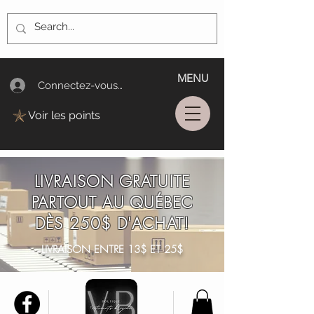
MENU
Connectez-vous/Log In
Voir les points
LIVRAISON GRATUITE
PARTOUT AU QUÉBEC
DÈS 250$ D'ACHAT!
LIVRAISON ENTRE 13$ ET 25$