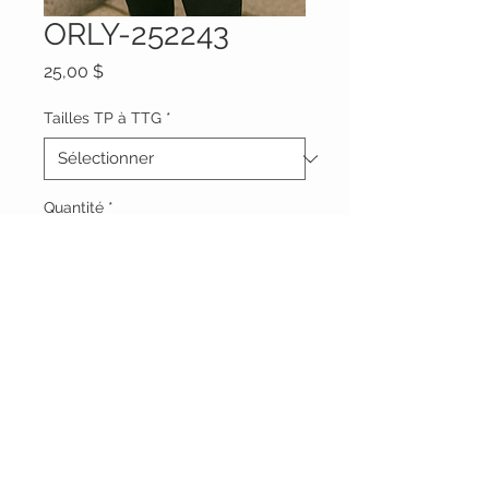
ORLY-252243
Prix
25,00 $
Tailles TP à TTG
*
Quantité
*
Ajouter au panier
Vêtements Brigide
618 Lafleur,
Lachute, Québec