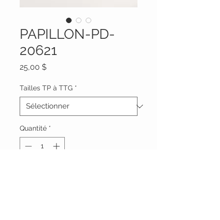
PAPILLON-PD-
20621
Prix
25,00 $
Tailles TP à TTG
*
Quantité
*
Ajouter au panier
Robe papillon