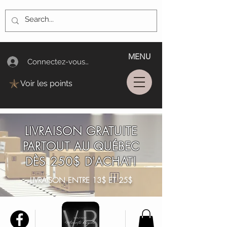
MENU
Connectez-vous/Log In
Voir les points
LIVRAISON GRATUITE
PARTOUT AU QUÉBEC
DÈS 250$ D'ACHAT!
LIVRAISON ENTRE 13$ ET 25$