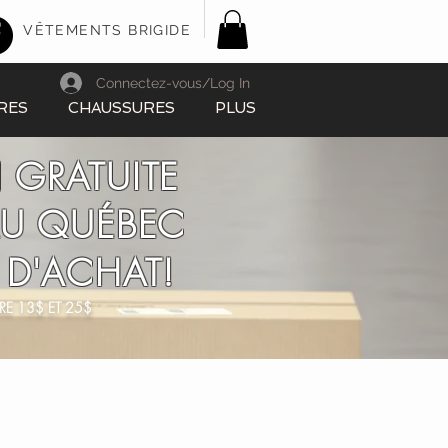
VÊTEMENTS BRIGIDE
Connectez-vous/Log In
RES
CHAUSSURES
PLUS
 GRATUITE
AU QUÉBEC
 D'ACHAT!
RE 13$ ET 25$