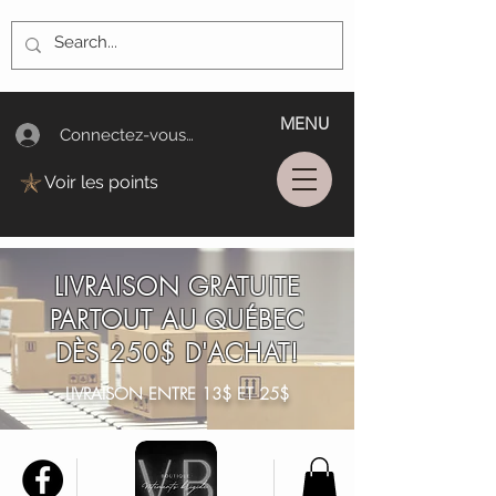
MENU
Connectez-vous/Log In
Voir les points
LIVRAISON GRATUITE
PARTOUT AU QUÉBEC
DÈS 250$ D'ACHAT!
LIVRAISON ENTRE 13$ ET 25$