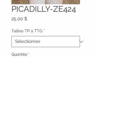
PICADILLY-ZE424
Prix
25,00 $
Tailles TP à TTG
*
Quantité
*
Ajouter au panier
Vêtements Brigide
618 Lafleur,
Lachute, Québec