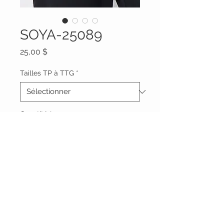
SOYA-25089
Prix
25,00 $
Tailles TP à TTG
*
Quantité
*
Ajouter au panier
Vêtements Brigide