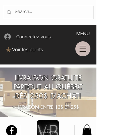
MENU
Connectez-vous/Log In
Voir les points
LIVRAISON GRATUITE
PARTOUT AU QUÉBEC
DÈS 250$ D'ACHAT!
LIVRAISON ENTRE 13$ ET 25$