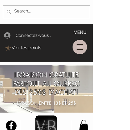
MENU
Connectez-vous/Log In
Voir les points
LIVRAISON GRATUITE
PARTOUT AU QUÉBEC
DÈS 250$ D'ACHAT!
LIVRAISON ENTRE 13$ ET 25$