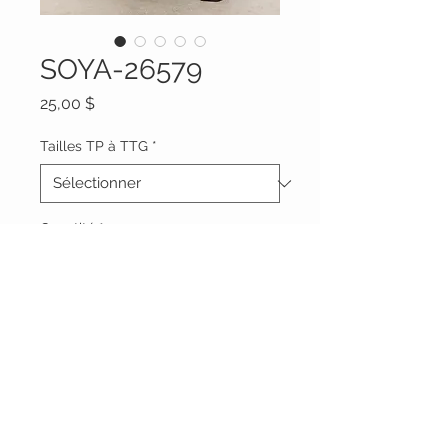
SOYA-26579
Prix
25,00 $
Tailles TP à TTG
*
Quantité
*
Ajouter au panier
Vêtements Brigide