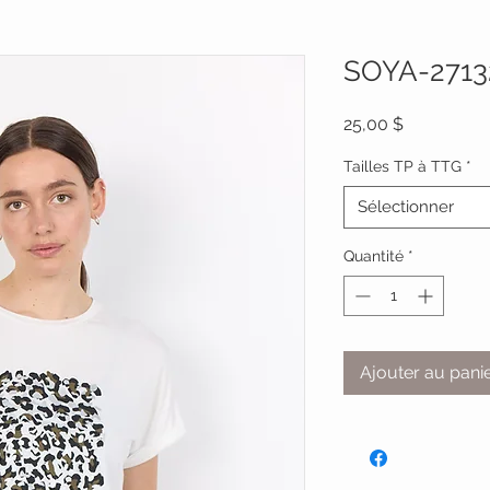
SOYA-2713
Prix
25,00 $
Tailles TP à TTG
*
Sélectionner
Quantité
*
Ajouter au pani