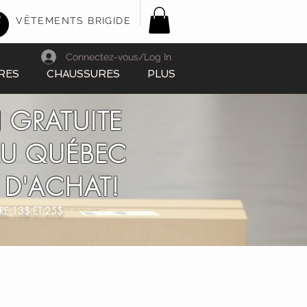
VÊTEMENTS BRIGIDE
Connectez-vous/Log In
RES
CHAUSSURES
PLUS
 GRATUITE
AU QUÉBEC
 D'ACHAT!
RE 13$ ET 25$