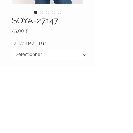
SOYA-27147
Prix
25,00 $
Tailles TP à TTG
*
Quantité
*
Ajouter au panier
Vêtements Brigide