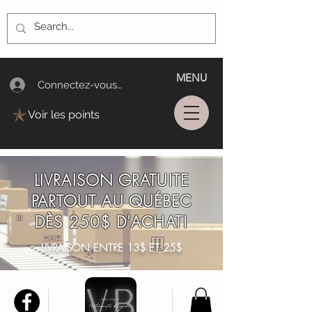
MENU
Connectez-vous/Log In
Voir les points
LIVRAISON GRATUITE
PARTOUT AU QUÉBEC
DÈS 250$ D'ACHAT!
LIVRAISON ENTRE 13$ ET 25$