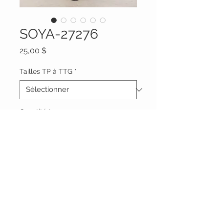
SOYA-27276
Prix
25,00 $
Tailles TP à TTG
*
Quantité
*
Ajouter au panier
Vêtements Brigide