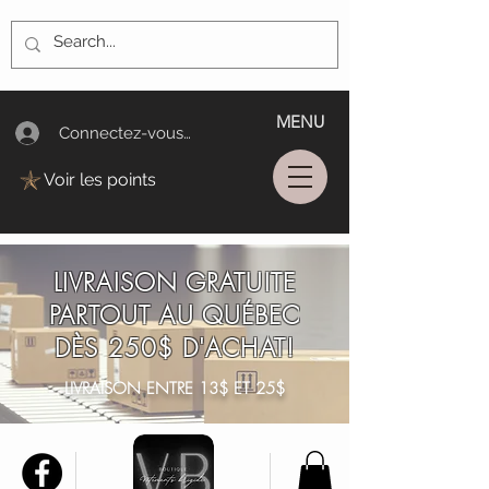
MENU
Connectez-vous/Log In
Voir les points
LIVRAISON GRATUITE
PARTOUT AU QUÉBEC
DÈS 250$ D'ACHAT!
LIVRAISON ENTRE 13$ ET 25$