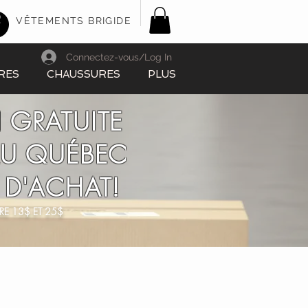
VÊTEMENTS BRIGIDE
Connectez-vous/Log In
RES
CHAUSSURES
PLUS
 GRATUITE
AU QUÉBEC
 D'ACHAT!
RE 13$ ET 25$