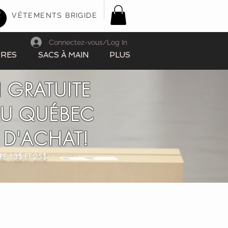
VÊTEMENTS BRIGIDE
Connectez-vous/Log In
URES
SACS À MAIN
PLUS
 GRATUITE
AU QUÉBEC
 D'ACHAT!
RE 13$ ET 25$