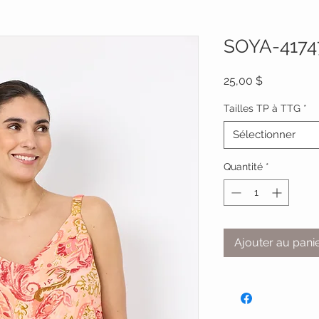
SOYA-4174
Prix
25,00 $
Tailles TP à TTG
*
Sélectionner
Quantité
*
Ajouter au pani