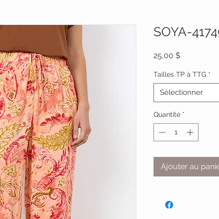
SOYA-4174
Prix
25,00 $
Tailles TP à TTG
*
Sélectionner
Quantité
*
Ajouter au pani