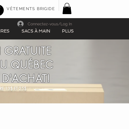
VÊTEMENTS BRIGIDE
Connectez-vous/Log In
URES
SACS À MAIN
PLUS
 GRATUITE
AU QUÉBEC
 D'ACHAT!
RE 13$ ET 25$