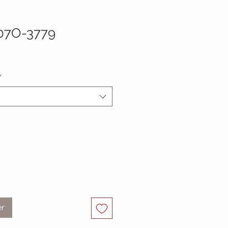
07O-3779
*
er