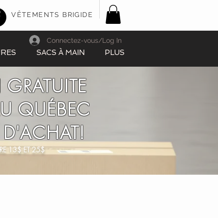
VÊTEMENTS BRIGIDE
Connectez-vous/Log In
URES
SACS À MAIN
PLUS
 GRATUITE
AU QUÉBEC
 D'ACHAT!
RE 13$ ET 25$