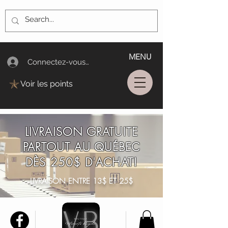
MENU
Connectez-vous/Log In
Voir les points
LIVRAISON GRATUITE
PARTOUT AU QUÉBEC
DÈS 250$ D'ACHAT!
LIVRAISON ENTRE 13$ ET 25$