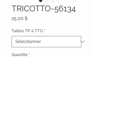
TRICOTTO-56134
Prix
25,00 $
Tailles TP à TTG
*
Quantité
*
Ajouter au panier
Vêtements Brigide
618 Lafleur,
Lachute, Québec