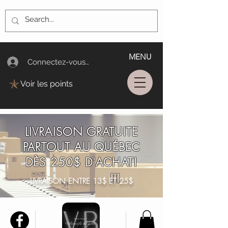
MENU
Connectez-vous/Log In
Voir les points
LIVRAISON GRATUITE
PARTOUT AU QUÉBEC
DÈS 250$ D'ACHAT!
LIVRAISON ENTRE 13$ ET 25$