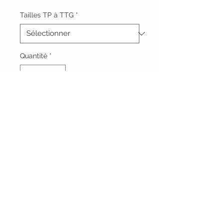
Tailles TP à TTG
*
Quantité
*
Ajouter au panier
Vêtements Brigide
618 Lafleur,
Lachute, Québec
J8h 1R8
(450)562-8426