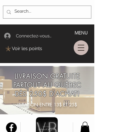
MENU
Connectez-vous/Log In
Voir les points
LIVRAISON GRATUITE
PARTOUT AU QUÉBEC
DÈS 250$ D'ACHAT!
LIVRAISON ENTRE 13$ ET 25$