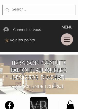
MENU
Connectez-vous/Log In
Voir les points
LIVRAISON GRATUITE
PARTOUT AU QUÉBEC
DÈS 250$ D'ACHAT!
LIVRAISON ENTRE 13$ ET 25$