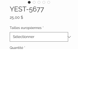
YEST-5677
Prix
25,00 $
Tailles européennes
*
Quantité
*
Ajouter au panier
Vêtements Brigide
618 Lafleur,