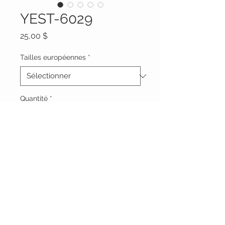
YEST-6029
Prix
25,00 $
Tailles européennes
*
Quantité
*
Ajouter au panier
Vêtements Brigide
618 Lafleur,