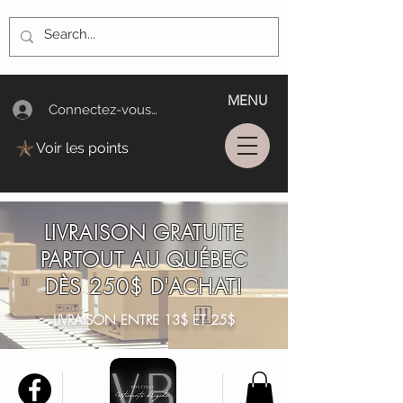
MENU
Connectez-vous/Log In
Voir les points
LIVRAISON GRATUITE
PARTOUT AU QUÉBEC
DÈS 250$ D'ACHAT!
LIVRAISON ENTRE 13$ ET 25$