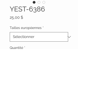
YEST-6386
Prix
25,00 $
Tailles européennes
*
Quantité
*
Ajouter au panier
Vêtements Brigide
618 Lafleur,