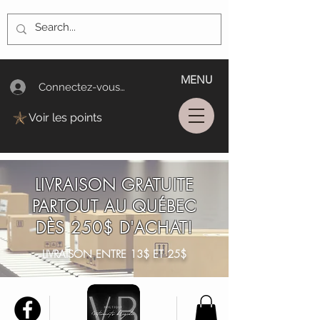
MENU
Connectez-vous/Log In
Voir les points
LIVRAISON GRATUITE
PARTOUT AU QUÉBEC
DÈS 250$ D'ACHAT!
LIVRAISON ENTRE 13$ ET 25$