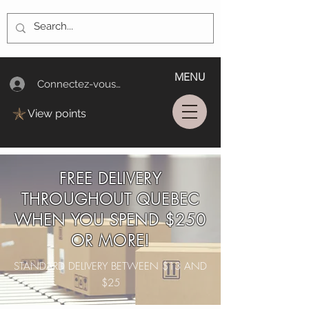
MENU
Connectez-vous/Log In
View points
FREE DELIVERY
THROUGHOUT QUEBEC
WHEN YOU SPEND $250
OR MORE!
STANDARD DELIVERY BETWEEN $13 AND
$25